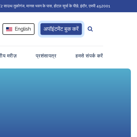
 साउथ तुकोगंज, मानस भवन के पास, होटल सूर्या के पीछे, इंदौर, एमपी 452001
अपॉइंटमेंट बुक करें
English
ट्रीय मरीज़
प्रशंसापत्र
हमसे संपर्क करें