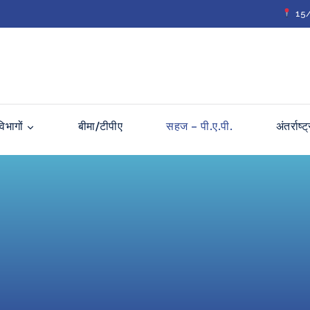
15/2
विभागों
बीमा/टीपीए
सहज – पी.ए.पी.
अंतर्राष्