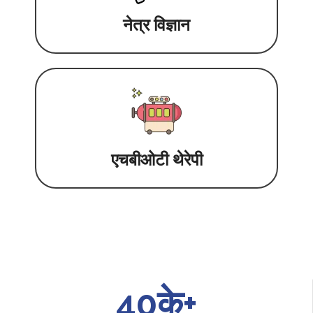
नेत्र विज्ञान
एचबीओटी थेरेपी
40
के+