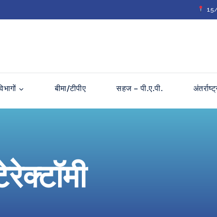
15/2
विभागों
बीमा/टीपीए
सहज – पी.ए.पी.
अंतर्राष्
ेरेक्टॉमी