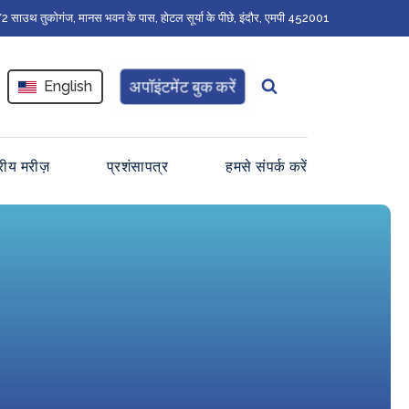
 साउथ तुकोगंज, मानस भवन के पास, होटल सूर्या के पीछे, इंदौर, एमपी 452001
अपॉइंटमेंट बुक करें
English
ट्रीय मरीज़
प्रशंसापत्र
हमसे संपर्क करें