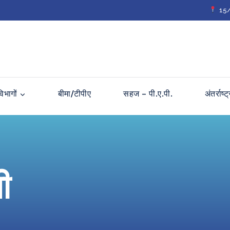
15/2
विभागों
बीमा/टीपीए
सहज – पी.ए.पी.
अंतर्राष्
ी