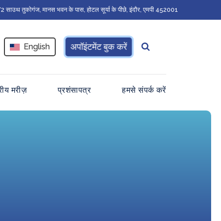
 साउथ तुकोगंज, मानस भवन के पास, होटल सूर्या के पीछे, इंदौर, एमपी 452001
अपॉइंटमेंट बुक करें
English
ट्रीय मरीज़
प्रशंसापत्र
हमसे संपर्क करें