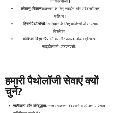
कार्यप्रणाली।
कीटाणु-विज्ञान
संक्रमण के लिए संवर्धन और संवेदनशीलता
परीक्षण।
हिस्तोपैथोलोजी
रोग निदान के लिए बायोप्सी और ऊतक
विश्लेषण।
कोशिका विज्ञान
पैप स्मीयर और फाइन-नीडल एस्पिरेशन
साइटोलॉजी (एफएनएसी)।
हमारी पैथोलॉजी सेवाएं क्यों
चुनें?
सटीकता और परिशुद्धता
उन्नत उपकरण विश्वसनीय परीक्षण परिणाम